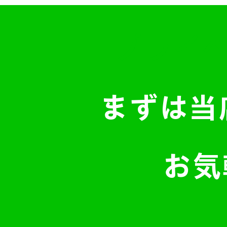
​プライ
​まずは当
お気