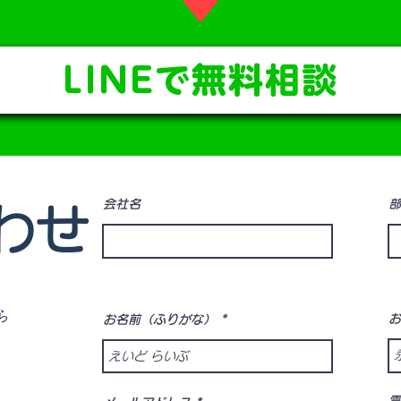
​⬇︎
LINEで無料相談
会社名
部
わせ
ら
お
お名前（ふりがな）